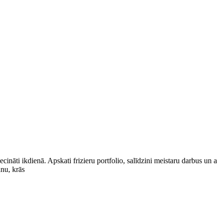
rliecināti ikdienā. Apskati frizieru portfolio, salīdzini meistaru darbus un
nu, krās