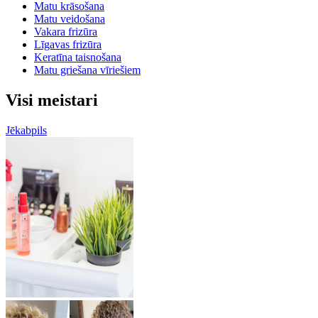
Matu krāsošana
Matu veidošana
Vakara frizūra
Līgavas frizūra
Keratīna taisnošana
Matu griešana vīriešiem
Visi meistari
Jēkabpils