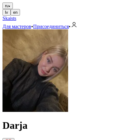
ru
lv
en
Skaists
Для мастеров
•
Присоединиться
•
Darja