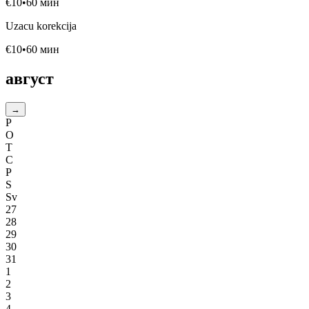
€
10
•
60
мин
Uzacu korekcija
€
10
•
60
мин
август
→
P
O
T
C
P
S
Sv
27
28
29
30
31
1
2
3
4