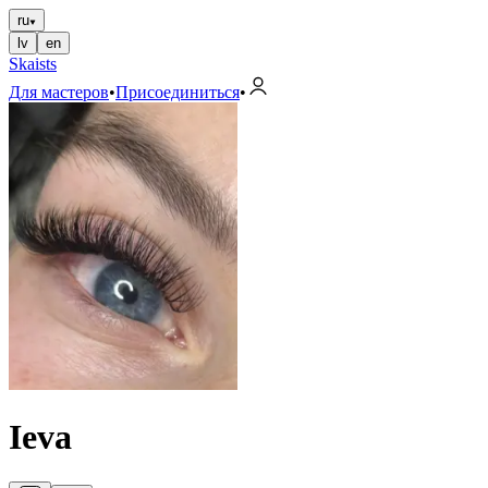
ru
lv
en
Skaists
Для мастеров
•
Присоединиться
•
Ieva