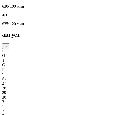
€
30
•
100
мин
4D
€
35
•
120
мин
август
→
P
O
T
C
P
S
Sv
27
28
29
30
31
1
2