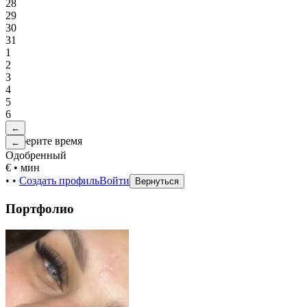
28
29
30
31
1
2
3
4
5
6
←
Выберите время
←
Одобренный
€
•
мин
•
•
Создать профиль
Войти
Вернуться
Портфолио