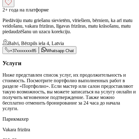
2+ года на платформе
Piedāvāju matu griešanu sievietēm, vīriešiem, bērniem, ka arī matu
veidošanu, vakara frizūras, līgavas frizūras, matu krāsošanu, matu
piedaudzēšanu un uzacu korekciju.
Balvi, Bērzpils iela 4, Latvia
+37xxxxxxx85
Whatsapp Chat
Услуги
Ниже представлен список услуг, их продолжительность и
стоимость. Посмотрите портфолио выполненных работ в
разделе «Портфолио». Если мастер или салон предоставляют
такую возможность, вы можете записаться на услугу онлайн и
получить мгновенное подтверждение. Также можно
бесплатно отменить бронирование за 24 часа до начала
услуги.
Парикмахер
Vakara frizūra