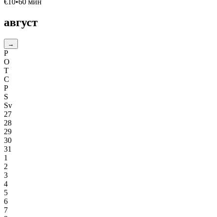
€
10
•
60
мин
август
→
P
O
T
C
P
S
Sv
27
28
29
30
31
1
2
3
4
5
6
7