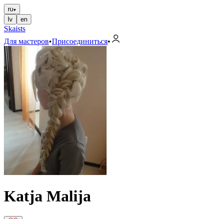
ru
lv
en
Skaists
Для мастеров
•
Присоединиться
•
Katja Malija