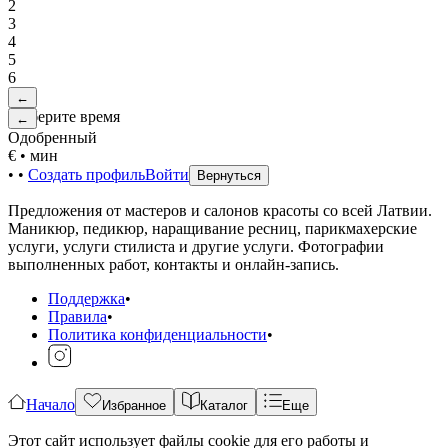
2
3
4
5
6
←
Выберите время
←
Одобренный
€
•
мин
•
•
Создать профиль
Войти
Вернуться
Предложения от мастеров и салонов красоты со всей Латвии.
Маникюр, педикюр, наращивание ресниц, парикмахерские
услуги, услуги стилиста и другие услуги. Фотографии
выполненных работ, контакты и онлайн-запись.
Поддержка
•
Правила
•
Политика конфиденциальности
•
Начало
Избранное
Каталог
Еще
Этот сайт использует файлы cookie для его работы и