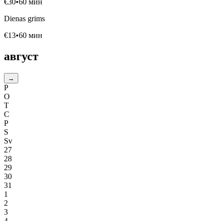
€
30
•
60
мин
Dienas grims
€
13
•
60
мин
август
→
P
O
T
C
P
S
Sv
27
28
29
30
31
1
2
3
4