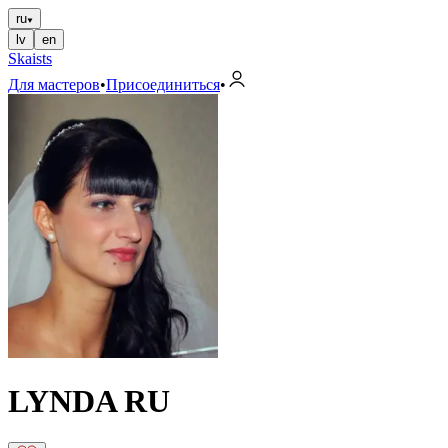
ru
lv
en
Skaists
Для мастеров
•
Присоединиться
•
LYNDA RU