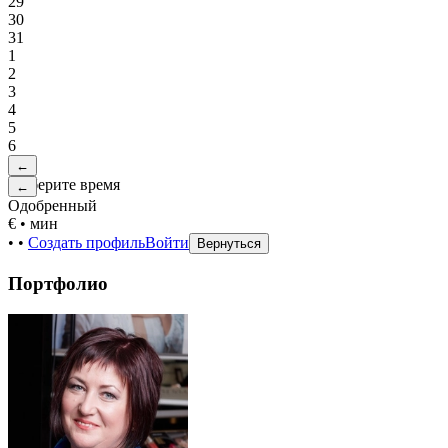
29
30
31
1
2
3
4
5
6
←
Выберите время
←
Одобренный
€
•
мин
•
•
Создать профиль
Войти
Вернуться
Портфолио