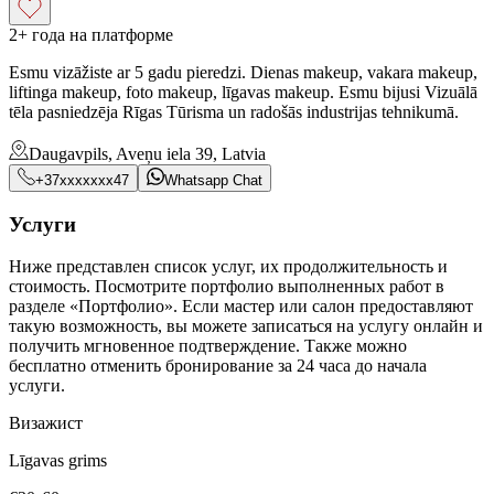
2+ года на платформе
Esmu vizāžiste ar 5 gadu pieredzi. Dienas makeup, vakara makeup,
liftinga makeup, foto makeup, līgavas makeup. Esmu bijusi Vizuālā
tēla pasniedzēja Rīgas Tūrisma un radošās industrijas tehnikumā.
Daugavpils, Aveņu iela 39, Latvia
+37xxxxxxx47
Whatsapp Chat
Услуги
Ниже представлен список услуг, их продолжительность и
стоимость. Посмотрите портфолио выполненных работ в
разделе «Портфолио». Если мастер или салон предоставляют
такую возможность, вы можете записаться на услугу онлайн и
получить мгновенное подтверждение. Также можно
бесплатно отменить бронирование за 24 часа до начала
услуги.
Визажист
Līgavas grims