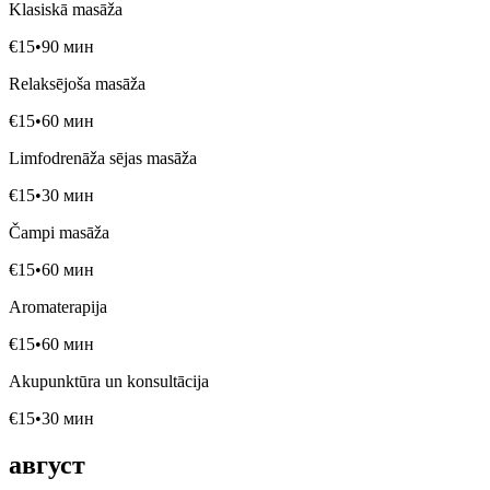
Klasiskā masāža
€
15
•
90
мин
Relaksējoša masāža
€
15
•
60
мин
Limfodrenāža sējas masāža
€
15
•
30
мин
Čampi masāža
€
15
•
60
мин
Aromaterapija
€
15
•
60
мин
Akupunktūra un konsultācija
€
15
•
30
мин
август