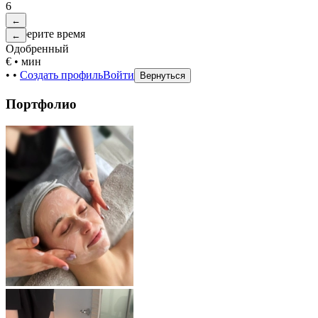
6
←
Выберите время
←
Одобренный
€
•
мин
•
•
Создать профиль
Войти
Вернуться
Портфолио