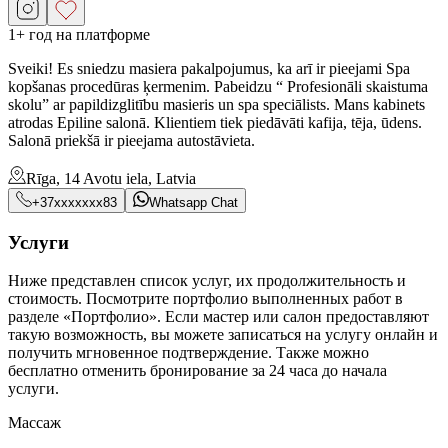
1+ год на платформе
Sveiki! Es sniedzu masiera pakalpojumus, ka arī ir pieejami Spa
kopšanas procedūras ķermenim. Pabeidzu “ Profesionāli skaistuma
skolu” ar papildizglitību masieris un spa speciālists. Mans kabinets
atrodas Epiline salonā. Klientiem tiek piedāvāti kafija, tēja, ūdens.
Salonā priekšā ir pieejama autostāvieta.
Rīga, 14 Avotu iela, Latvia
+37xxxxxxx83
Whatsapp Chat
Услуги
Ниже представлен список услуг, их продолжительность и
стоимость. Посмотрите портфолио выполненных работ в
разделе «Портфолио». Если мастер или салон предоставляют
такую возможность, вы можете записаться на услугу онлайн и
получить мгновенное подтверждение. Также можно
бесплатно отменить бронирование за 24 часа до начала
услуги.
Массаж