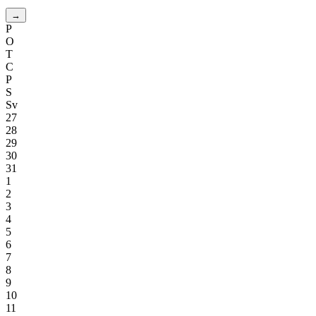
→
P
O
T
C
P
S
Sv
27
28
29
30
31
1
2
3
4
5
6
7
8
9
10
11