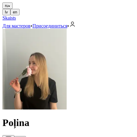
ru
lv
en
Skaists
Для мастеров
•
Присоединиться
•
Poļina