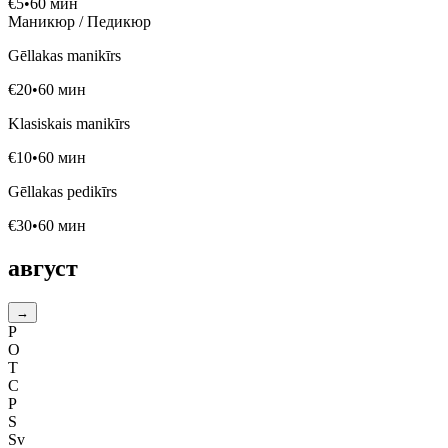
€
5
•
60
мин
Маникюр / Педикюр
Gēllakas manikīrs
€
20
•
60
мин
Klasiskais manikīrs
€
10
•
60
мин
Gēllakas pedikīrs
€
30
•
60
мин
август
→
P
O
T
C
P
S
Sv