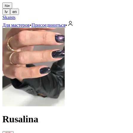
ru
lv
en
Skaists
Для мастеров
•
Присоединиться
•
Rusalina