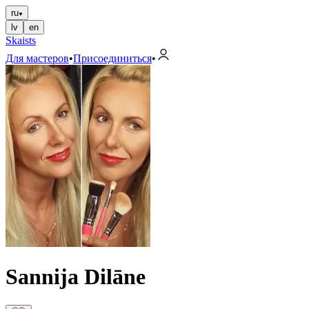
ru
lv
en
Skaists
Для мастеров
•
Присоединиться
•
Sannija Dilāne