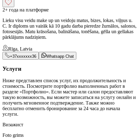
2+ года на платформе
Lieku visu veidu make up un veidoju matus, bizes, lokas, viļņus u.
C. Ir diploms un vairāk kā 10 gadu darba pieredze žurnālos, salonos,
fotosesijās. Matu krāsošana, balināšana, tonēšana, gēlla un gellakas
pārklājums nadziņiem.
Rīga, Latvia
+37xxxxxxx36
Whatsapp Chat
Услуги
Ниже представлен список услуг, их продолжительность и
стоимость. Посмотрите портфолио выполненных работ в
разделе «Портфолио». Если мастер или салон предоставляют
такую возможность, вы можете записаться на услугу онлайн и
получить мгновенное подтверждение. Также можно
бесплатно отменить бронирование за 24 часа до начала
услуги.
Визажист
Foto grims