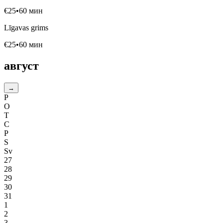
€
25
•
60
мин
Līgavas grims
€
25
•
60
мин
август
→
P
O
T
C
P
S
Sv
27
28
29
30
31
1
2
3