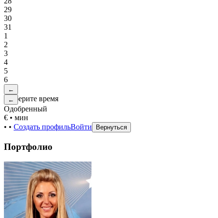
28
29
30
31
1
2
3
4
5
6
←
Выберите время
←
Одобренный
€
•
мин
•
•
Создать профиль
Войти
Вернуться
Портфолио