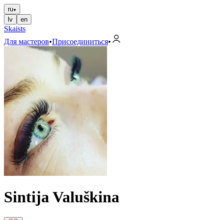
ru
lv
en
Skaists
Для мастеров
•
Присоединиться
•
Sintija Valuškina