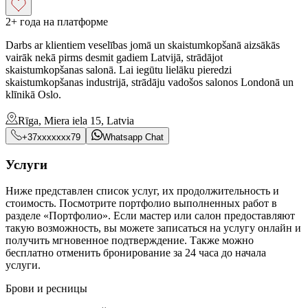
2+ года на платформе
Darbs ar klientiem veselības jomā un skaistumkopšanā aizsākās
vairāk nekā pirms desmit gadiem Latvijā, strādājot
skaistumkopšanas salonā. Lai iegūtu lielāku pieredzi
skaistumkopšanas industrijā, strādāju vadošos salonos Londonā un
klīnikā Oslo.
Rīga, Miera iela 15, Latvia
+37xxxxxxx79
Whatsapp Chat
Услуги
Ниже представлен список услуг, их продолжительность и
стоимость. Посмотрите портфолио выполненных работ в
разделе «Портфолио». Если мастер или салон предоставляют
такую возможность, вы можете записаться на услугу онлайн и
получить мгновенное подтверждение. Также можно
бесплатно отменить бронирование за 24 часа до начала
услуги.
Брови и ресницы