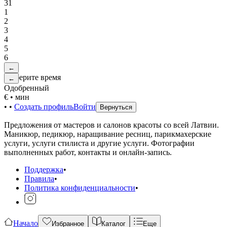
31
1
2
3
4
5
6
←
Выберите время
←
Одобренный
€
•
мин
•
•
Создать профиль
Войти
Вернуться
Предложения от мастеров и салонов красоты со всей Латвии.
Маникюр, педикюр, наращивание ресниц, парикмахерские
услуги, услуги стилиста и другие услуги. Фотографии
выполненных работ, контакты и онлайн-запись.
Поддержка
•
Правила
•
Политика конфиденциальности
•
Начало
Избранное
Каталог
Еще