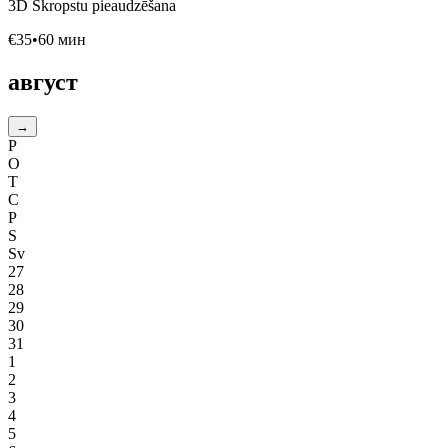
3D Skropstu pieaudzēšana
€
35
•
60
мин
август
→
P
O
T
C
P
S
Sv
27
28
29
30
31
1
2
3
4
5