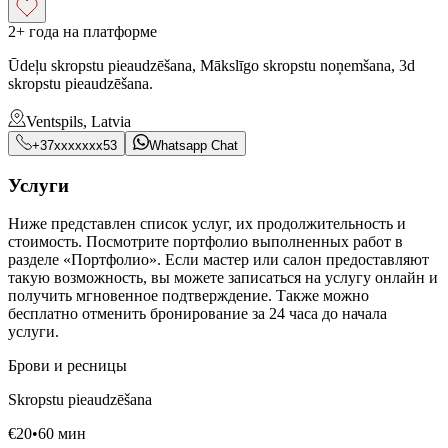
2+ года на платформе
Ūdeļu skropstu pieaudzēšana, Mākslīgo skropstu noņemšana, 3d
skropstu pieaudzēšana.
Ventspils, Latvia
+37xxxxxxx53
Whatsapp Chat
Услуги
Ниже представлен список услуг, их продолжительность и
стоимость. Посмотрите портфолио выполненных работ в
разделе «Портфолио». Если мастер или салон предоставляют
такую возможность, вы можете записаться на услугу онлайн и
получить мгновенное подтверждение. Также можно
бесплатно отменить бронирование за 24 часа до начала
услуги.
Брови и ресницы
Skropstu pieaudzēšana
€
20
•
60
мин