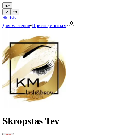
ru
lv
en
Skaists
Для мастеров
•
Присоединиться
•
Skropstas Tev