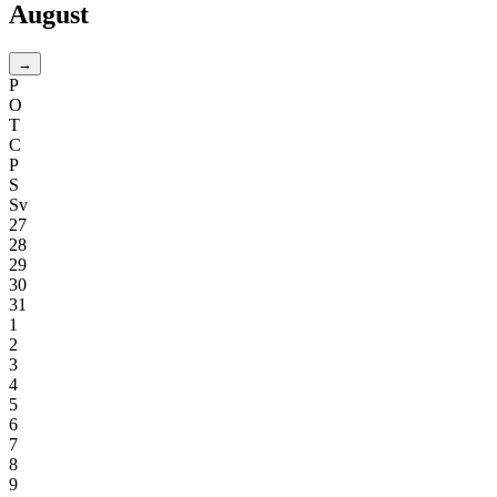
August
→
P
O
T
C
P
S
Sv
27
28
29
30
31
1
2
3
4
5
6
7
8
9