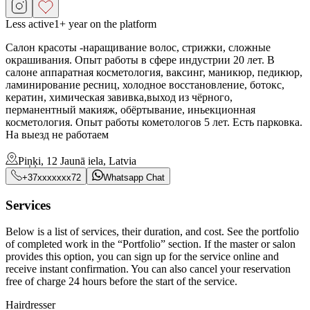
Less active
1+ year on the platform
Салон красоты -наращивание волос, стрижки, сложные
окрашивания. Опыт работы в сфере индустрии 20 лет. В
салоне аппаратная косметология, ваксинг, маникюр, педикюр,
ламинирование ресниц, холодное восстановление, ботокс,
кератин, химическая завивка,выход из чёрного,
перманентный макияж, обёртывание, иньекционная
косметология. Опыт работы кометологов 5 лет. Есть парковка.
На выезд не работаем
Piņķi, 12 Jaunā iela, Latvia
+37xxxxxxx72
Whatsapp Chat
Services
Below is a list of services, their duration, and cost. See the portfolio
of completed work in the “Portfolio” section. If the master or salon
provides this option, you can sign up for the service online and
receive instant confirmation. You can also cancel your reservation
free of charge 24 hours before the start of the service.
Hairdresser