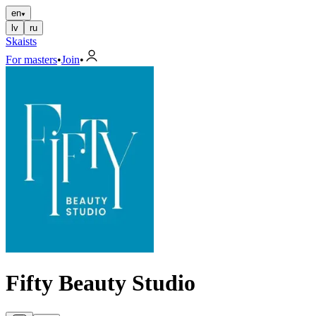
en
lv
ru
Skaists
For masters
•
Join
•
Fifty Beauty Studio