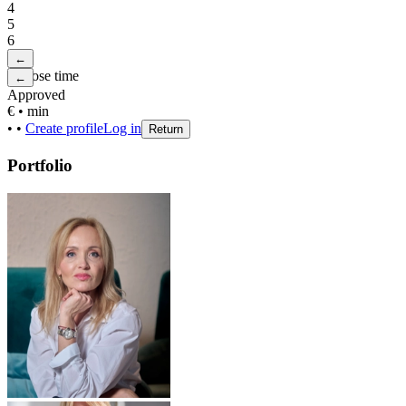
4
5
6
←
Choose time
←
Approved
€
•
min
•
•
Create profile
Log in
Return
Portfolio