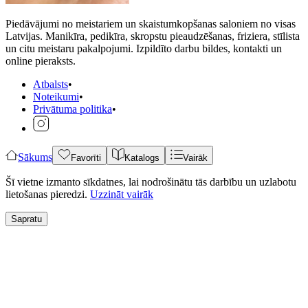
Piedāvājumi no meistariem un skaistumkopšanas saloniem no visas
Latvijas. Manikīra, pedikīra, skropstu pieaudzēšanas, friziera, stīlista
un citu meistaru pakalpojumi. Izpildīto darbu bildes, kontakti un
online pieraksts.
Atbalsts
•
Noteikumi
•
Privātuma politika
•
Sākums
Favorīti
Katalogs
Vairāk
Šī vietne izmanto sīkdatnes, lai nodrošinātu tās darbību un uzlabotu
lietošanas pieredzi.
Uzzināt vairāk
Sapratu