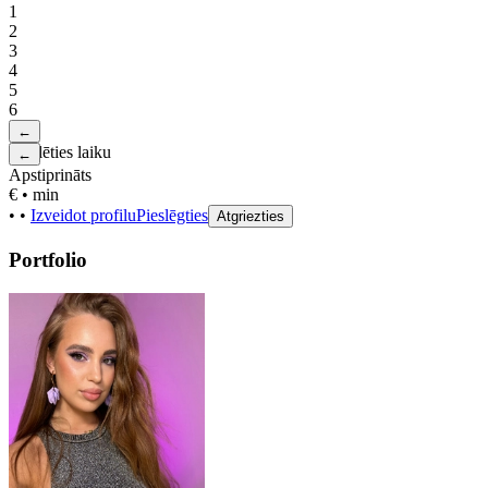
1
2
3
4
5
6
←
Izvēlēties laiku
←
Apstiprināts
€
•
min
•
•
Izveidot profilu
Pieslēgties
Atgriezties
Portfolio