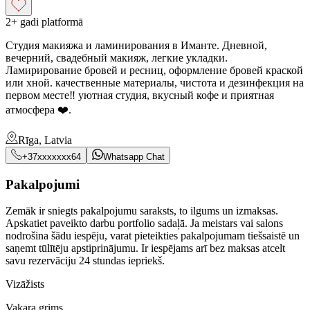
2+ gadi platformā
Студия макияжа и ламинирования в Иманте. Дневной,
вечерний, свадебный макияж, легкие укладки.
Ламирирование бровей и ресниц, оформление бровей краской
или хной. качественные материалы, чистота и дезинфекция на
первом месте‼️ уютная студия, вкусный кофе и приятная
атмосфера ❤️.
Rīga, Latvia
+37xxxxxxx64
Whatsapp Chat
Pakalpojumi
Zemāk ir sniegts pakalpojumu saraksts, to ilgums un izmaksas.
Apskatiet paveikto darbu portfolio sadaļā. Ja meistars vai salons
nodrošina šādu iespēju, varat pieteikties pakalpojumam tiešsaistē un
saņemt tūlītēju apstiprinājumu. Ir iespējams arī bez maksas atcelt
savu rezervāciju 24 stundas iepriekš.
Vizāžists
Vakara grims