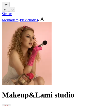
lv
en
ru
Skaists
Meistariem
•
Pievienoties
•
Makeup&Lami studio