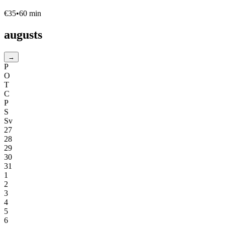
€
35
•
60
min
augusts
→
P
O
T
C
P
S
Sv
27
28
29
30
31
1
2
3
4
5
6