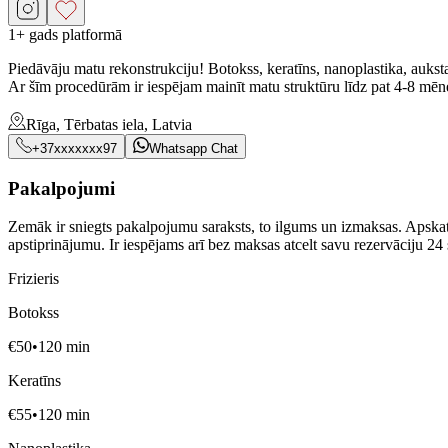
1+ gads platformā
Piedāvāju matu rekonstrukciju! Botokss, keratīns, nanoplastika, auksta
Ar šīm procedūrām ir iespējam mainīt matu struktūru līdz pat 4-8 mēneši
Rīga, Tērbatas iela, Latvia
+37xxxxxxx97
Whatsapp Chat
Pakalpojumi
Zemāk ir sniegts pakalpojumu saraksts, to ilgums un izmaksas. Apskatie
apstiprinājumu. Ir iespējams arī bez maksas atcelt savu rezervāciju 24 
Frizieris
Botokss
€
50
•
120
min
Keratīns
€
55
•
120
min