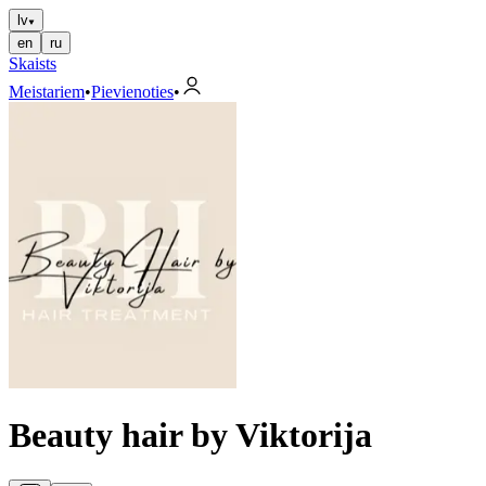
lv
en
ru
Skaists
Meistariem
•
Pievienoties
•
Beauty hair by Viktorija