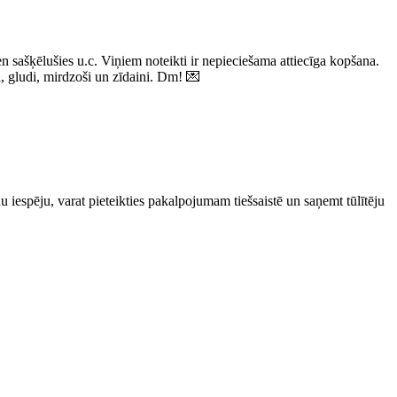
n sašķēlušies u.c. Viņiem noteikti ir nepieciešama attiecīga kopšana.
i, gludi, mirdzoši un zīdaini. Dm! 💌
 iespēju, varat pieteikties pakalpojumam tiešsaistē un saņemt tūlītēju