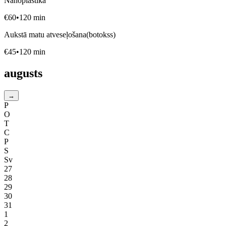
Nanoplastika
€
60
•
120
min
Aukstā matu atveseļošana(botokss)
€
45
•
120
min
augusts
→
P
O
T
C
P
S
Sv
27
28
29
30
31
1
2