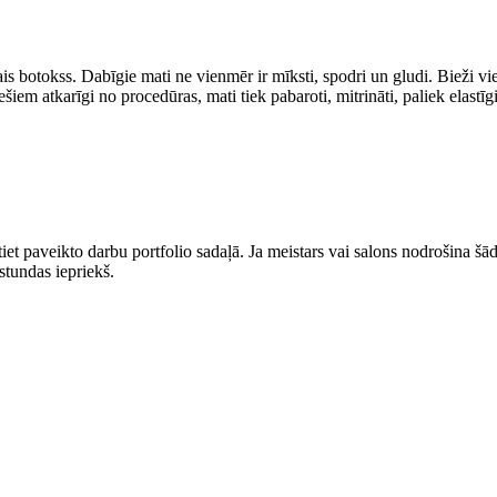
is botokss. Dabīgie mati ne vienmēr ir mīksti, spodri un gludi. Bieži vie
em atkarīgi no procedūras, mati tiek pabaroti, mitrināti, paliek elastīg
t paveikto darbu portfolio sadaļā. Ja meistars vai salons nodrošina šādu
stundas iepriekš.