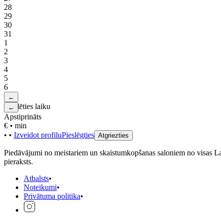
28
29
30
31
1
2
3
4
5
6
←
Izvēlēties laiku
←
Apstiprināts
€
•
min
•
•
Izveidot profilu
Pieslēgties
Atgriezties
Piedāvājumi no meistariem un skaistumkopšanas saloniem no visas Latvij
pieraksts.
Atbalsts
•
Noteikumi
•
Privātuma politika
•