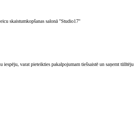
eicu skaistumkopšanas salonā ''Studio17''
 iespēju, varat pieteikties pakalpojumam tiešsaistē un saņemt tūlītēju