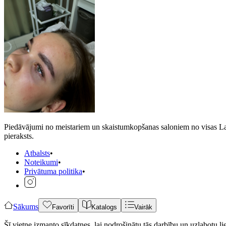
Piedāvājumi no meistariem un skaistumkopšanas saloniem no visas Latvij
pieraksts.
Atbalsts
•
Noteikumi
•
Privātuma politika
•
Sākums
Favorīti
Katalogs
Vairāk
Šī vietne izmanto sīkdatnes, lai nodrošinātu tās darbību un uzlabotu li