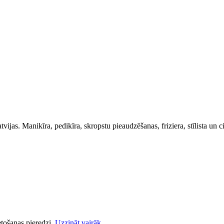
as. Manikīra, pedikīra, skropstu pieaudzēšanas, friziera, stīlista un ci
etošanas pieredzi.
Uzzināt vairāk