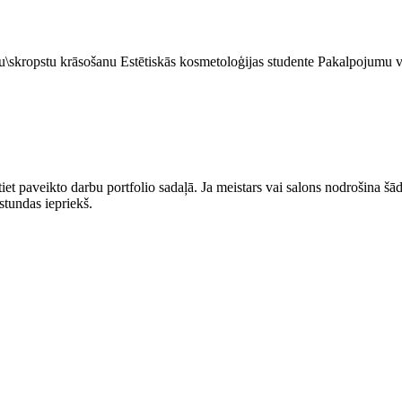
u\skropstu krāsošanu Estētiskās kosmetoloģijas studente Pakalpojumu v
t paveikto darbu portfolio sadaļā. Ja meistars vai salons nodrošina šādu
stundas iepriekš.