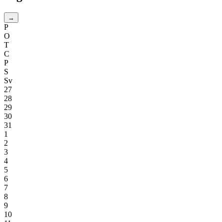
→
P
O
T
C
P
S
Sv
27
28
29
30
31
1
2
3
4
5
6
7
8
9
10