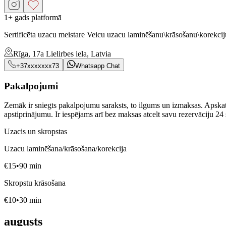
1+ gads platformā
Sertificēta uzacu meistare Veicu uzacu laminēšanu\krāsošanu\korekcij
Rīga, 17a Lielirbes iela, Latvia
+37xxxxxxx73
Whatsapp Chat
Pakalpojumi
Zemāk ir sniegts pakalpojumu saraksts, to ilgums un izmaksas. Apskatie
apstiprinājumu. Ir iespējams arī bez maksas atcelt savu rezervāciju 24 
Uzacis un skropstas
Uzacu laminēšana/krāsošana/korekcija
€
15
•
90
min
Skropstu krāsošana
€
10
•
30
min
augusts