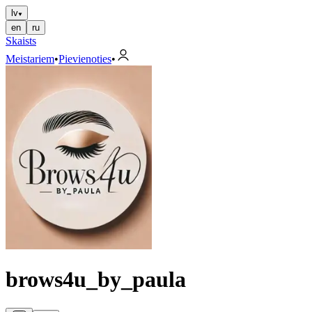
lv
en
ru
Skaists
Meistariem
•
Pievienoties
•
brows4u_by_paula