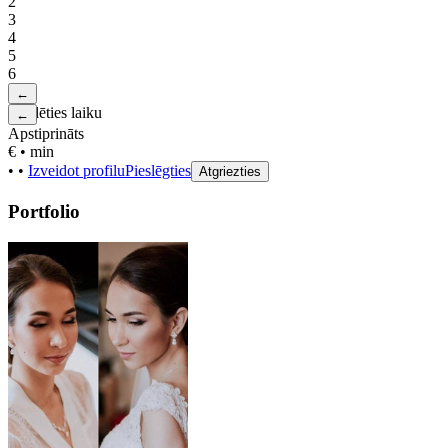
2
3
4
5
6
←
Izvēlēties laiku
←
Apstiprināts
€
•
min
•
•
Izveidot profilu
Pieslēgties
Atgriezties
Portfolio