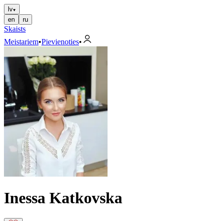
lv
en
ru
Skaists
Meistariem
•
Pievienoties
•
Inessa Katkovska