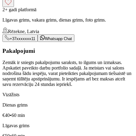
2+ gadi platformā
Līgavas grims, vakara grims, dienas grims, foto grims.
Rēzekne, Latvia
+37xxxxxxx11
Whatsapp Chat
Pakalpojumi
Zemāk ir sniegts pakalpojumu saraksts, to ilgums un izmaksas.
Apskatiet paveikto darbu portfolio sadaļā. Ja meistars vai salons
nodrošina šādu iespēju, varat pieteikties pakalpojumam tiešsaistē un
saņemt tūlītēju apstiprinājumu. Ir iespējams arī bez maksas atcelt
savu rezervāciju 24 stundas iepriekš.
Vizāžists
Dienas grims
€
40
•
60
min
Līgavas grims
€
50
•
60
min