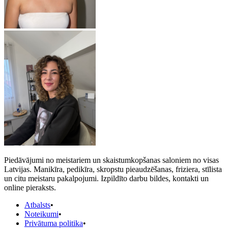
Piedāvājumi no meistariem un skaistumkopšanas saloniem no visas
Latvijas. Manikīra, pedikīra, skropstu pieaudzēšanas, friziera, stīlista
un citu meistaru pakalpojumi. Izpildīto darbu bildes, kontakti un
online pieraksts.
Atbalsts
•
Noteikumi
•
Privātuma politika
•