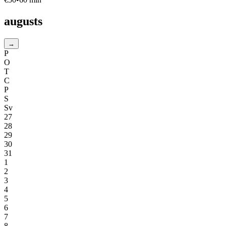
augusts
→
P
O
T
C
P
S
Sv
27
28
29
30
31
1
2
3
4
5
6
7
8