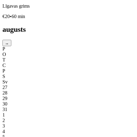
Līgavas grims
€
20
•
60
min
augusts
→
P
O
T
C
P
S
Sv
27
28
29
30
31
1
2
3
4
5