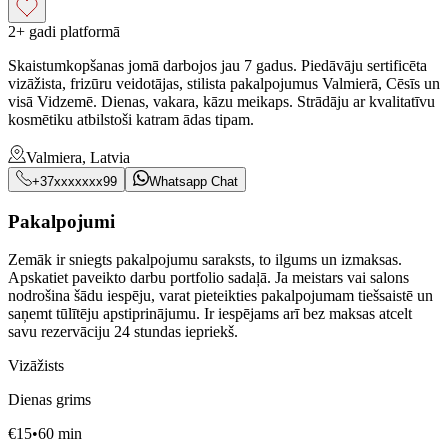
2+ gadi platformā
Skaistumkopšanas jomā darbojos jau 7 gadus. Piedāvāju sertificēta
vizāžista, frizūru veidotājas, stilista pakalpojumus Valmierā, Cēsīs un
visā Vidzemē. Dienas, vakara, kāzu meikaps. Strādāju ar kvalitatīvu
kosmētiku atbilstoši katram ādas tipam.
Valmiera, Latvia
+37xxxxxxx99
Whatsapp Chat
Pakalpojumi
Zemāk ir sniegts pakalpojumu saraksts, to ilgums un izmaksas.
Apskatiet paveikto darbu portfolio sadaļā. Ja meistars vai salons
nodrošina šādu iespēju, varat pieteikties pakalpojumam tiešsaistē un
saņemt tūlītēju apstiprinājumu. Ir iespējams arī bez maksas atcelt
savu rezervāciju 24 stundas iepriekš.
Vizāžists
Dienas grims
€
15
•
60
min