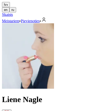
lv
en
ru
Skaists
Meistariem
•
Pievienoties
•
Liene Nagle