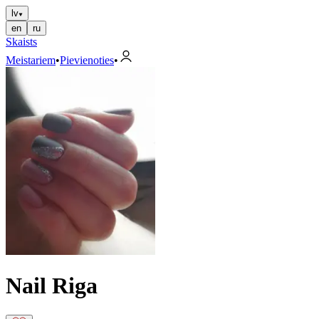
lv
en
ru
Skaists
Meistariem
•
Pievienoties
•
Nail Riga