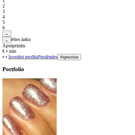
1
2
3
4
5
6
←
Izvēlēties laiku
←
Apstiprināts
€
•
min
•
•
Izveidot profilu
Pieslēgties
Atgriezties
Portfolio