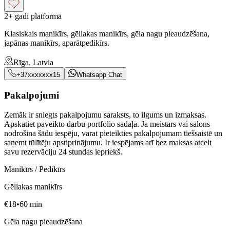
2+ gadi platformā
Klasiskais manikīrs, gēllakas manikīrs, gēla nagu pieaudzēšana,
japānas manikīrs, aparātpedikīrs.
Rīga, Latvia
+37xxxxxxx15
Whatsapp Chat
Pakalpojumi
Zemāk ir sniegts pakalpojumu saraksts, to ilgums un izmaksas.
Apskatiet paveikto darbu portfolio sadaļā. Ja meistars vai salons
nodrošina šādu iespēju, varat pieteikties pakalpojumam tiešsaistē un
saņemt tūlītēju apstiprinājumu. Ir iespējams arī bez maksas atcelt
savu rezervāciju 24 stundas iepriekš.
Manikīrs / Pedikīrs
Gēllakas manikīrs
€
18
•
60
min
Gēla nagu pieaudzēšana