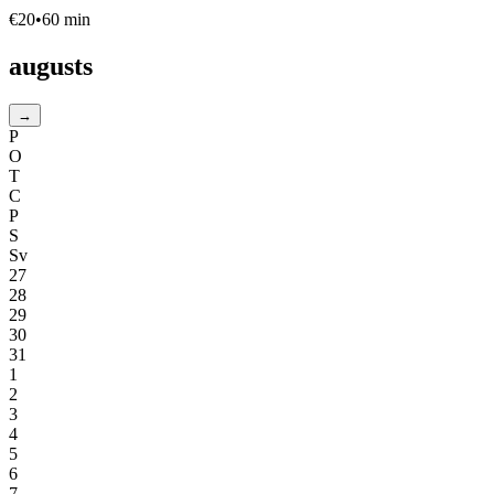
€
20
•
60
min
augusts
→
P
O
T
C
P
S
Sv
27
28
29
30
31
1
2
3
4
5
6
7