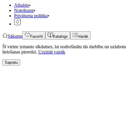
Atbalsts
•
Noteikumi
•
Privātuma politika
•
Sākums
Favorīti
Katalogs
Vairāk
Šī vietne izmanto sīkdatnes, lai nodrošinātu tās darbību un uzlabotu
lietošanas pieredzi.
Uzzināt vairāk
Sapratu