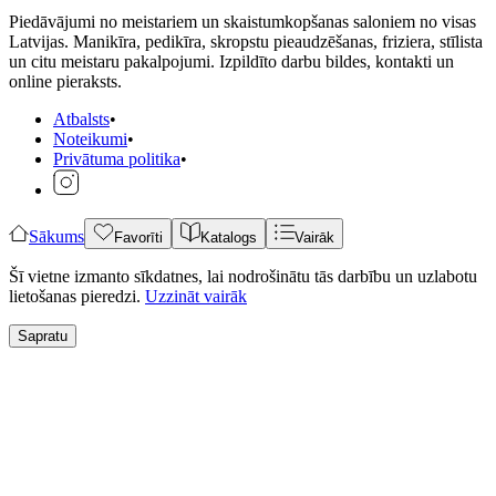
Piedāvājumi no meistariem un skaistumkopšanas saloniem no visas
Latvijas. Manikīra, pedikīra, skropstu pieaudzēšanas, friziera, stīlista
un citu meistaru pakalpojumi. Izpildīto darbu bildes, kontakti un
online pieraksts.
Atbalsts
•
Noteikumi
•
Privātuma politika
•
Sākums
Favorīti
Katalogs
Vairāk
Šī vietne izmanto sīkdatnes, lai nodrošinātu tās darbību un uzlabotu
lietošanas pieredzi.
Uzzināt vairāk
Sapratu