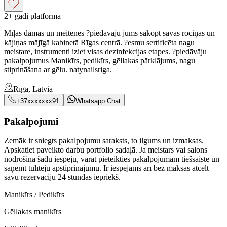
2+ gadi platformā
Mīļās dāmas un meitenes ?piedāvāju jums sakopt savas rociņas un
kājiņas mājīgā kabinetā Rīgas centrā. ?esmu sertificēta nagu
meistare, instrumenti iziet visas dezinfekcijas etapes. ?piedāvāju
pakalpojumus Manikīrs, pedikīrs, gēllakas pārklājums, nagu
stiprināšana ar gēlu. natynailsriga.
Rīga, Latvia
+37xxxxxxx91
Whatsapp Chat
Pakalpojumi
Zemāk ir sniegts pakalpojumu saraksts, to ilgums un izmaksas.
Apskatiet paveikto darbu portfolio sadaļā. Ja meistars vai salons
nodrošina šādu iespēju, varat pieteikties pakalpojumam tiešsaistē un
saņemt tūlītēju apstiprinājumu. Ir iespējams arī bez maksas atcelt
savu rezervāciju 24 stundas iepriekš.
Manikīrs / Pedikīrs
Gēllakas manikīrs