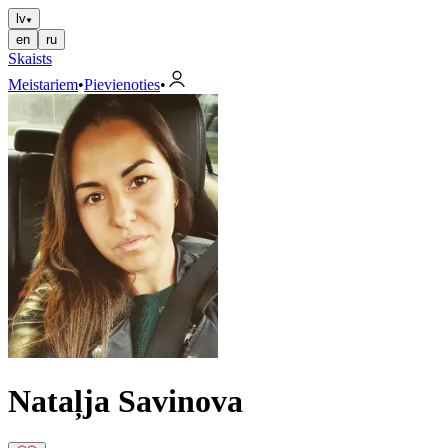
lv
en
ru
Skaists
Meistariem
•
Pievienoties
•
Nataļja Savinova