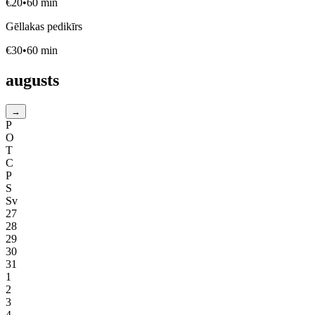
€
20
•
60
min
Gēllakas pedikīrs
€
30
•
60
min
augusts
→
P
O
T
C
P
S
Sv
27
28
29
30
31
1
2
3
4