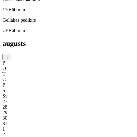
€
10
•
60
min
Gēllakas pedikīrs
€
30
•
60
min
augusts
→
P
O
T
C
P
S
Sv
27
28
29
30
31
1
2