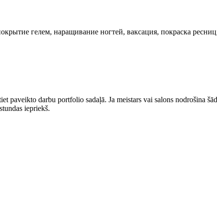
покрытие гелем, наращивание ногтей, ваксация, покраска ресниц
t paveikto darbu portfolio sadaļā. Ja meistars vai salons nodrošina šādu
stundas iepriekš.