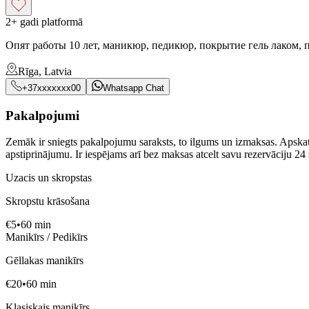
2+ gadi platformā
Опят работы 10 лет, маникюр, педикюр, покрытие гель лаком, 
Rīga, Latvia
+37xxxxxxx00
Whatsapp Chat
Pakalpojumi
Zemāk ir sniegts pakalpojumu saraksts, to ilgums un izmaksas. Apskatie
apstiprinājumu. Ir iespējams arī bez maksas atcelt savu rezervāciju 24 
Uzacis un skropstas
Skropstu krāsošana
€
5
•
60
min
Manikīrs / Pedikīrs
Gēllakas manikīrs
€
20
•
60
min
Klasiskais manikīrs