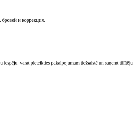
, бровей и коррекция.
 iespēju, varat pieteikties pakalpojumam tiešsaistē un saņemt tūlītēju