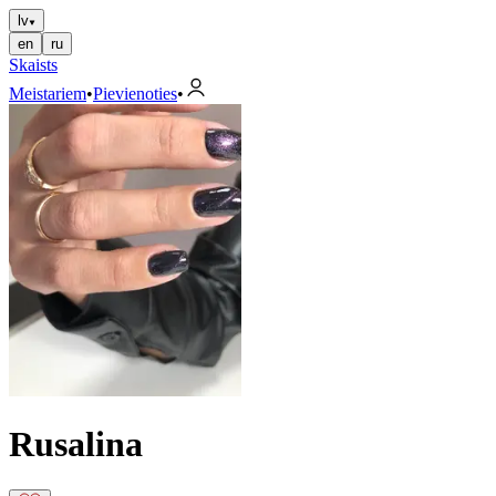
lv
en
ru
Skaists
Meistariem
•
Pievienoties
•
Rusalina