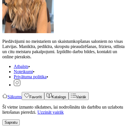
Piedāvājumi no meistariem un skaistumkopšanas saloniem no visas
Latvijas. Manikīra, pedikīra, skropstu pieaudzēšanas, friziera, stīlista
un citu meistaru pakalpojumi. Izpildīto darbu bildes, kontakti un
online pieraksts.
Atbalsts
•
Noteikumi
•
Privātuma politika
•
Sākums
Favorīti
Katalogs
Vairāk
Šī vietne izmanto sīkdatnes, lai nodrošinātu tās darbību un uzlabotu
lietošanas pieredzi.
Uzzināt vairāk
Sapratu