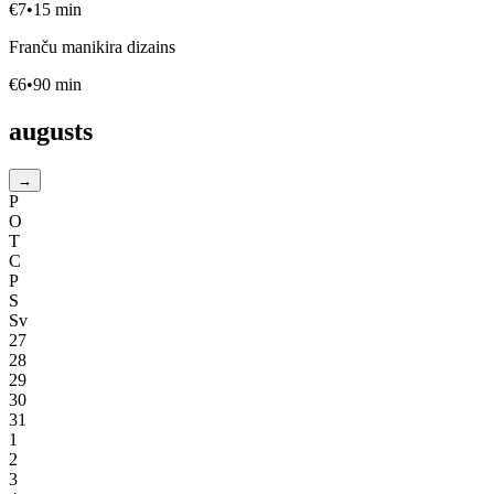
€
7
•
15
min
Franču manikira dizains
€
6
•
90
min
augusts
→
P
O
T
C
P
S
Sv
27
28
29
30
31
1
2
3