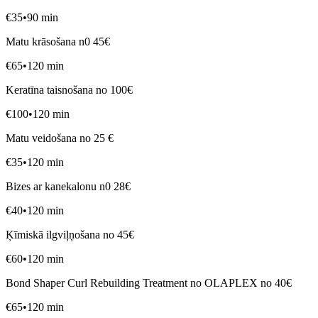
€
35
•
90
min
Matu krāsošana n0 45€
€
65
•
120
min
Keratīna taisnošana no 100€
€
100
•
120
min
Matu veidošana no 25 €
€
35
•
120
min
Bizes ar kanekalonu n0 28€
€
40
•
120
min
Ķīmiskā ilgviļņošana no 45€
€
60
•
120
min
Bond Shaper Curl Rebuilding Treatment no OLAPLEX no 40€
€
65
•
120
min