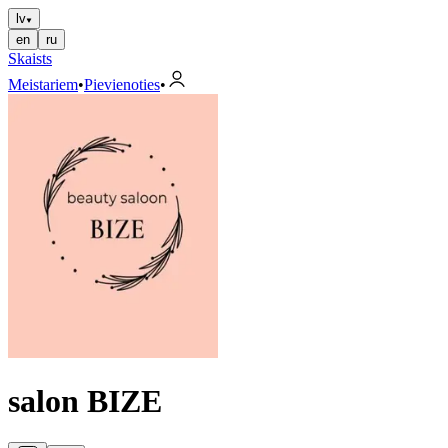
lv
en
ru
Skaists
Meistariem
•
Pievienoties
•
salon BIZE