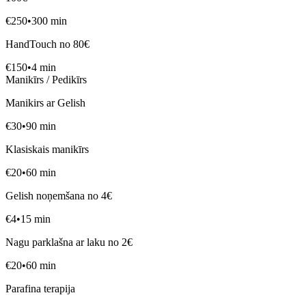
€
250
•
300
min
HandTouch no 80€
€
150
•
4
min
Manikīrs / Pedikīrs
Manikirs ar Gelish
€
30
•
90
min
Klasiskais manikīrs
€
20
•
60
min
Gelish noņemšana no 4€
€
4
•
15
min
Nagu parklašna ar laku no 2€
€
20
•
60
min
Parafina terapija