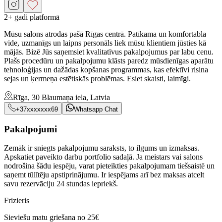
2+ gadi platformā
Mūsu salons atrodas pašā Rīgas centrā. Patīkama un komfortabla
vide, uzmanīgs un laipns personāls liek mūsu klientiem jūsties kā
mājās. Bizē Jūs saņemsiet kvalitatīvus pakalpojumus par labu cenu.
Plašs procedūru un pakalpojumu klāsts paredz mūsdienīgas aparātu
tehnoloģijas un dažādas kopšanas programmas, kas efektīvi risina
sejas un ķermeņa estētiskās problēmas. Esiet skaisti, laimīgi.
Rīga, 30 Blaumaņa iela, Latvia
+37xxxxxxx69
Whatsapp Chat
Pakalpojumi
Zemāk ir sniegts pakalpojumu saraksts, to ilgums un izmaksas.
Apskatiet paveikto darbu portfolio sadaļā. Ja meistars vai salons
nodrošina šādu iespēju, varat pieteikties pakalpojumam tiešsaistē un
saņemt tūlītēju apstiprinājumu. Ir iespējams arī bez maksas atcelt
savu rezervāciju 24 stundas iepriekš.
Frizieris
Sieviešu matu griešana no 25€