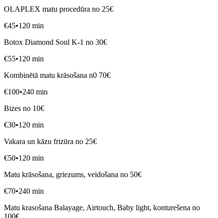
OLAPLEX matu procedūra no 25€
€
45
•
120
min
Botox Diamond Soul K-1 no 30€
€
55
•
120
min
Kombinētā matu krāsošana n0 70€
€
100
•
240
min
Bizes no 10€
€
30
•
120
min
Vakara un kāzu frizūra no 25€
€
50
•
120
min
Matu krāsošana, griezums, veidošana no 50€
€
70
•
240
min
Matu krasošana Balayage, Airtouch, Baby light, konturešena no
100€