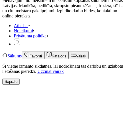
Piedāvājumi no meistariem un skaistumkopšanas saloniem no visas
Latvijas. Manikīra, pedikīra, skropstu pieaudzēšanas, friziera, stīlista
un citu meistaru pakalpojumi. Izpildīto darbu bildes, kontakti un
online pieraksts.
Atbalsts
•
Noteikumi
•
Privātuma politika
•
Sākums
Favorīti
Katalogs
Vairāk
Šī vietne izmanto sīkdatnes, lai nodrošinātu tās darbību un uzlabotu
lietošanas pieredzi.
Uzzināt vairāk
Sapratu