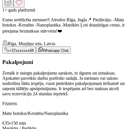
1+ gads platformā
Esmu sertificēta meistare‼️ Atrodos Rīga, Jugla📍 Piedāvāju- -Matu
botokss -Keratīns -Nanoplastika -Manikīrs Ļoti draudzīgas cenas, ir
pieejama bezmaksas stāvvieta!❤️
Rīga, Murjāņu iela, Latvia
+37xxxxxxx68
Whatsapp Chat
Pakalpojumi
Zemāk ir sniegts pakalpojumu saraksts, to ilgums un izmaksas.
Apskatiet paveikto darbu portfolio sadaļā. Ja meistars vai salons
nodrošina šādu iespēju, varat pieteikties pakalpojumam tiešsaistē un
saņemt tūlītēju apstiprinājumu. Ir iespējams arī bez maksas atcelt
savu rezervāciju 24 stundas iepriekš.
Frizieris
Matu botokss/Keratīns/Nanoplastika
€
35
•
150
min
Manikīrs / Pedikīrs