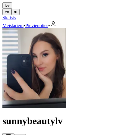
lv
en
ru
Skaists
Meistariem
•
Pievienoties
•
sunnybeautylv