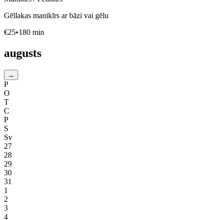
Gēllakas manikīrs ar bāzi vai gēlu
€
25
•
180
min
augusts
→
P
O
T
C
P
S
Sv
27
28
29
30
31
1
2
3
4