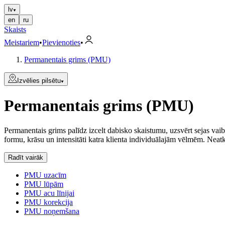
lv
en
ru
Skaists
Meistariem
•
Pievienoties
•
Permanentais grims (PMU)
Izvēlies pilsētu
Permanentais grims (PMU)
Permanentais grims palīdz izcelt dabisko skaistumu, uzsvērt sejas vai
formu, krāsu un intensitāti katra klienta individuālajām vēlmēm. Neatka
Radīt vairāk
PMU uzacīm
PMU lūpām
PMU acu līnijai
PMU korekcija
PMU noņemšana