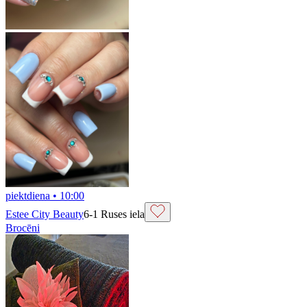
piektdiena
•
10:00
Estee City Beauty
6-1 Ruses iela
Brocēni