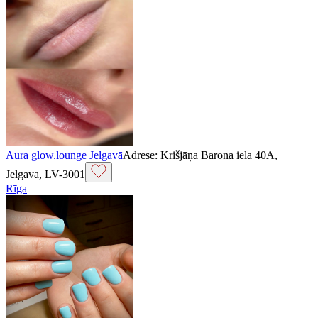
Aura glow.lounge Jelgavā
Adrese: Krišjāņa Barona iela 40A,
Jelgava, LV-3001
Rīga