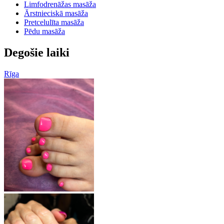
Limfodrenāžas masāža
Ārstnieciskā masāža
Pretcelulīta masāža
Pēdu masāža
Degošie laiki
Rīga