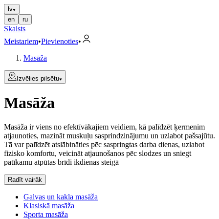
lv
en
ru
Skaists
Meistariem
•
Pievienoties
•
Masāža
Izvēlies pilsētu
Masāža
Masāža ir viens no efektīvākajiem veidiem, kā palīdzēt ķermenim
atjaunoties, mazināt muskuļu sasprindzinājumu un uzlabot pašsajūtu.
Tā var palīdzēt atslābināties pēc saspringtas darba dienas, uzlabot
fizisko komfortu, veicināt atjaunošanos pēc slodzes un sniegt
patīkamu atpūtas brīdi ikdienas steigā
Radīt vairāk
Galvas un kakla masāža
Klasiskā masāža
Sporta masāža