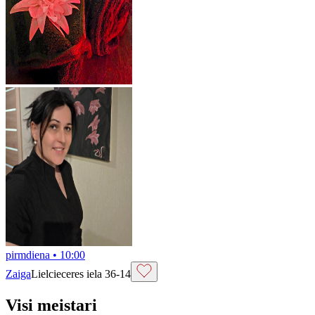
pirmdiena
•
10:00
Zaiga
Lielcieceres iela 36-14
Visi meistari