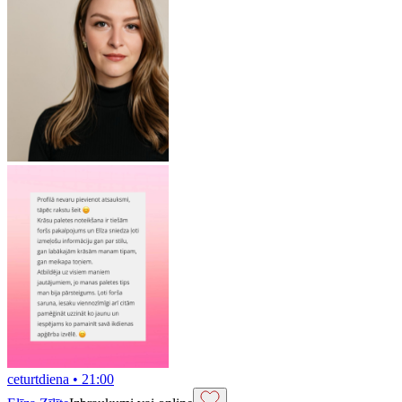
ceturtdiena
•
21:00