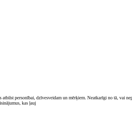
s atbilst personībai, dzīvesveidam un mērķiem. Neatkarīgi no tā, vai n
risinājumus, kas ļauj