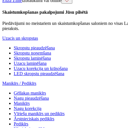
Elīza Zīlīte
Izbraukumi vai online
Skaistumkopšanas pakalpojumi Jūsu pilsētā
Piedāvājumi no meistariem un skaistumkopšanas saloniem no visas Latvij
pieraksts.
Uzacis un skropstas
Skropstu pieaudzēšana
Skropstu noņemšana
Skropstu laminēšana
Uzacu laminēšana
Uzacu korekcija un krāsošana
LED skropstu pieaudzēšana
Manikīrs / Pedikīrs
Gēllakas manikīrs
Nagu pieaudzēšana
Manikīrs
Nagu korekcija
Vīriešu manikīrs un pedikīrs
Ārstnieciskais pedikīrs
Pedikīrs