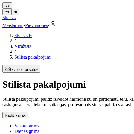
lv
en
ru
Skaists
Meistariem
•
Pievienoties
•
Skaists.lv
/
Vizāžists
/
Stilista pakalpojumi
Izvēlies pilsētu
Stilista pakalpojumi
Stilista pakalpojumi palīdz izveidot harmonisku un pārdomātu tēlu, ka
saskaņošanā vai tēla konsultācijās, profesionāls stilists palīdzēs atrast 
Radīt vairāk
Vakara grims
Dienas grims