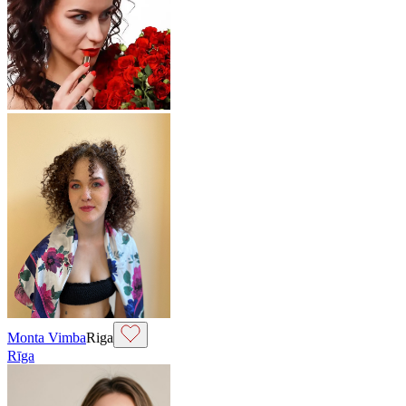
Monta Vimba
Riga
Rīga