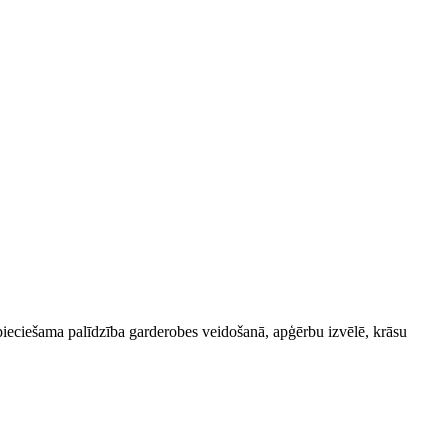
epieciešama palīdzība garderobes veidošanā, apģērbu izvēlē, krāsu