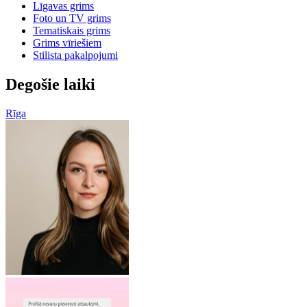
Līgavas grims
Foto un TV grims
Tematiskais grims
Grims vīriešiem
Stilista pakalpojumi
Degošie laiki
Rīga