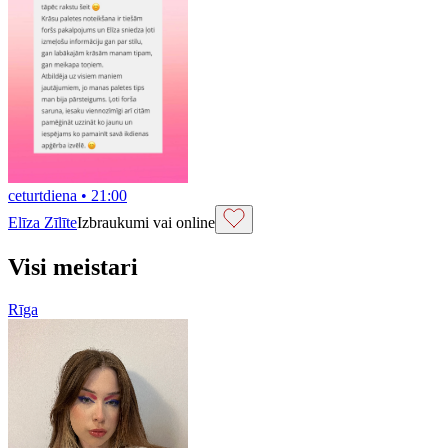
ceturtdiena
•
21:00
Elīza Zīlīte
Izbraukumi vai online
Visi meistari
Rīga