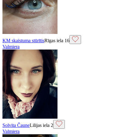
KM skaistuma stūrītis
Rīgas iela 16
Valmiera
Solvita Čaune
Lilijas iela 2
Valmiera