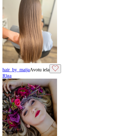
hair_by_maija
Avotu iela
Rīga