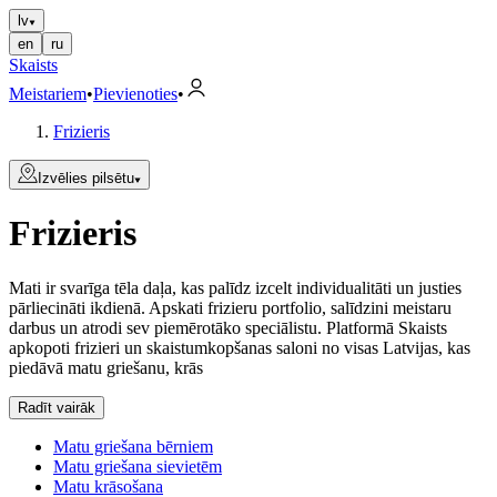
lv
en
ru
Skaists
Meistariem
•
Pievienoties
•
Frizieris
Izvēlies pilsētu
Frizieris
Mati ir svarīga tēla daļa, kas palīdz izcelt individualitāti un justies
pārliecināti ikdienā. Apskati frizieru portfolio, salīdzini meistaru
darbus un atrodi sev piemērotāko speciālistu. Platformā Skaists
apkopoti frizieri un skaistumkopšanas saloni no visas Latvijas, kas
piedāvā matu griešanu, krās
Radīt vairāk
Matu griešana bērniem
Matu griešana sievietēm
Matu krāsošana