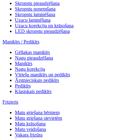
Skropstu pieaudzēšana
Skropstu noņemšana
Skropstu laminēšana
Uzacu laminēšana
Uzacu korekcija un krāsošana
LED skropstu pieaudzēšana
Manikīrs / Pedikīrs
Gēllakas manikīrs
Nagu pieaudzēšana
Manikīrs
Nagu korekcija
Vīriešu manikīrs un pedikīrs
Ārstnieciskais pedikīrs
Pedikīrs
Klasiskais pedikīrs
Frizieris
Matu griešana bērniem
Matu griešana sievietēm
Matu krāsošana
Matu veidošana
Vakara frizūra