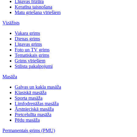
Līgavas frizūra
Keratīna taisnošana
Matu griešana vīriešiem
Vizāžists
Vakara grims
Dienas grims
Līgavas grims
Foto un TV grims
Tematiskais grims
Grims vīriešiem
Stilista pakalpojumi
Masāža
Galvas un kakla masāža
Klasiskā masāža
Sporta masāža
Limfodrenāžas masāža
Ārstnieciskā masāža
Pretcelulīta masāža
Pēdu masāža
Permanentais grims (PMU)