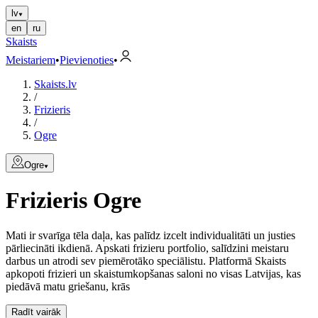
lv
en
ru
Skaists
Meistariem
•
Pievienoties
•
Skaists.lv
/
Frizieris
/
Ogre
Ogre
Frizieris
Ogre
Mati ir svarīga tēla daļa, kas palīdz izcelt individualitāti un justies
pārliecināti ikdienā. Apskati frizieru portfolio, salīdzini meistaru
darbus un atrodi sev piemērotāko speciālistu. Platformā Skaists
apkopoti frizieri un skaistumkopšanas saloni no visas Latvijas, kas
piedāvā matu griešanu, krās
Radīt vairāk