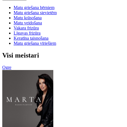
Matu griešana bērniem
Matu griešana sievietēm
Matu krāsošana
Matu veidošana
Vakara frizūra
Līgavas frizūra
Keratīna taisnošana
Matu griešana vīriešiem
Visi meistari
Ogre