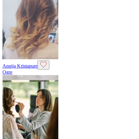
Annija Kristapure
Ogre