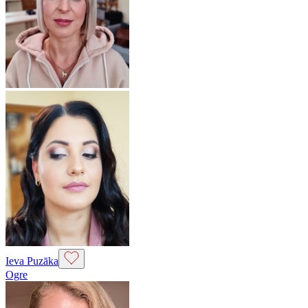
Ieva Puzāka
Ogre