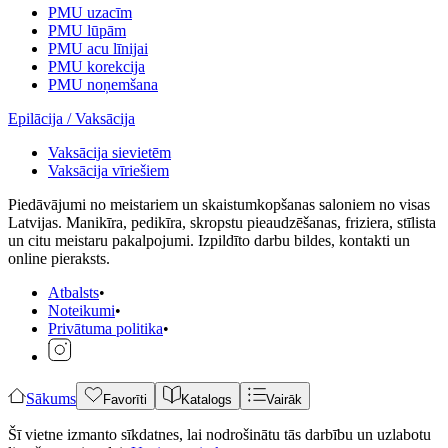
PMU uzacīm
PMU lūpām
PMU acu līnijai
PMU korekcija
PMU noņemšana
Epilācija / Vaksācija
Vaksācija sievietēm
Vaksācija vīriešiem
Piedāvājumi no meistariem un skaistumkopšanas saloniem no visas
Latvijas. Manikīra, pedikīra, skropstu pieaudzēšanas, friziera, stīlista
un citu meistaru pakalpojumi. Izpildīto darbu bildes, kontakti un
online pieraksts.
Atbalsts
•
Noteikumi
•
Privātuma politika
•
Sākums
Favorīti
Katalogs
Vairāk
Šī vietne izmanto sīkdatnes, lai nodrošinātu tās darbību un uzlabotu