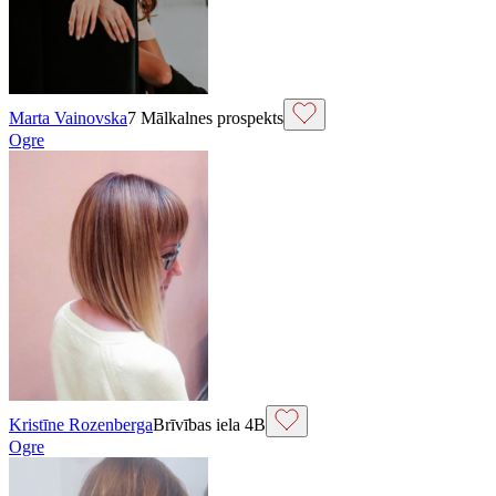
Marta Vainovska
7 Mālkalnes prospekts
Ogre
Kristīne Rozenberga
Brīvības iela 4B
Ogre