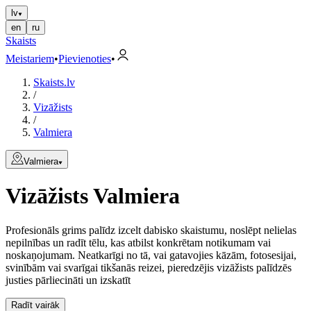
lv
en
ru
Skaists
Meistariem
•
Pievienoties
•
Skaists.lv
/
Vizāžists
/
Valmiera
Valmiera
Vizāžists
Valmiera
Profesionāls grims palīdz izcelt dabisko skaistumu, noslēpt nelielas
nepilnības un radīt tēlu, kas atbilst konkrētam notikumam vai
noskaņojumam. Neatkarīgi no tā, vai gatavojies kāzām, fotosesijai,
svinībām vai svarīgai tikšanās reizei, pieredzējis vizāžists palīdzēs
justies pārliecināti un izskatīt
Radīt vairāk