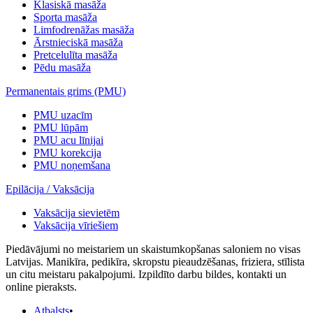
Klasiskā masāža
Sporta masāža
Limfodrenāžas masāža
Ārstnieciskā masāža
Pretcelulīta masāža
Pēdu masāža
Permanentais grims (PMU)
PMU uzacīm
PMU lūpām
PMU acu līnijai
PMU korekcija
PMU noņemšana
Epilācija / Vaksācija
Vaksācija sievietēm
Vaksācija vīriešiem
Piedāvājumi no meistariem un skaistumkopšanas saloniem no visas
Latvijas. Manikīra, pedikīra, skropstu pieaudzēšanas, friziera, stīlista
un citu meistaru pakalpojumi. Izpildīto darbu bildes, kontakti un
online pieraksts.
Atbalsts
•