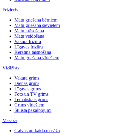
Frizieris
Matu griešana bērniem
Matu griešana sievietēm
Matu krāsošana
Matu veidošana
Vakara frizūra
Līgavas frizūra
Keratīna taisnošana
Matu griešana vīriešiem
Vizāžists
Vakara grims
Dienas grims
Līgavas grims
Foto un TV grims
Tematiskais grims
Grims vīriešiem
Stilista pakalpojumi
Masāža
Galvas un kakla masāža