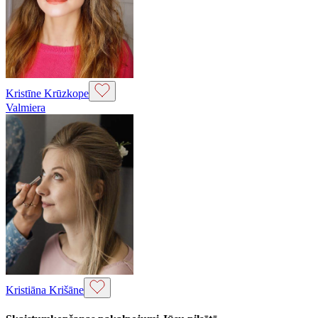
Kristīne Krūzkope
Valmiera
Kristiāna Krišāne