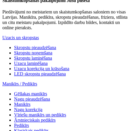
Skaistumkopšanas pakalpojumi Jūsu pilsētā
Piedāvājumi no meistariem un skaistumkopšanas saloniem no visas
Latvijas. Manikīra, pedikīra, skropstu pieaudzēšanas, friziera, stīlista
un citu meistaru pakalpojumi. Izpildīto darbu bildes, kontakti un
online pieraksts.
Uzacis un skropstas
Skropstu pieaudzēšana
Skropstu noņemšana
Skropstu laminēšana
Uzacu laminēšana
Uzacu korekcija un krāsošana
LED skropstu pieaudzēšana
Manikīrs / Pedikīrs
Gēllakas manikīrs
Nagu pieaudzēšana
Manikīrs
Nagu korekcija
Vīriešu manikīrs un pedikīrs
Ārstnieciskais pedikīrs
Pedikīrs
Klasiskais pedikīrs