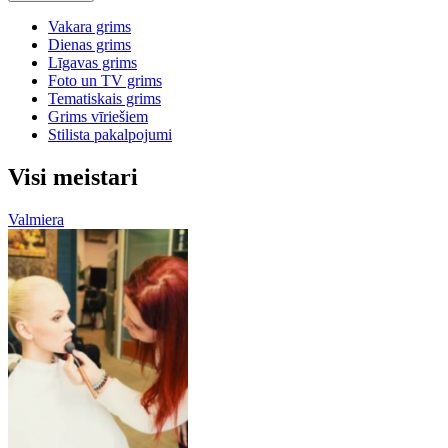
Vakara grims
Dienas grims
Līgavas grims
Foto un TV grims
Tematiskais grims
Grims vīriešiem
Stilista pakalpojumi
Visi meistari
Valmiera